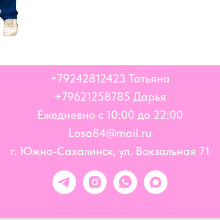
+79242812423
Татьяна
+796
21258785 Дарья
Ежедневно с 10:00 до 22:00
Losa84@mail.ru
г. Южно-Сахалинск, ул. Вокзальная 71