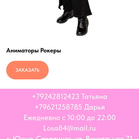
Аниматоры Рокеры
ЗАКАЗАТЬ
+79242812423
Татьяна
+796
21258785 Дарья
Ежедневно с 10:00 до 22:00
Losa84@mail.ru
г. Южно-Сахалинск, ул. Вокзальная 71